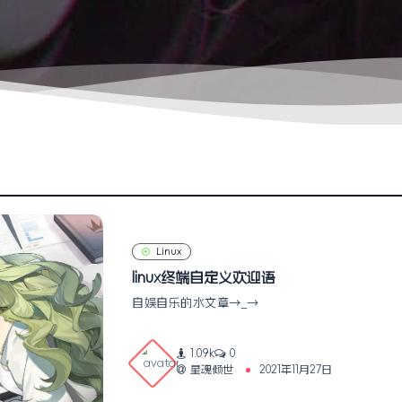
Linux
linux终端自定义欢迎语
自娱自乐的水文章→_→
1.09k
0
星魂倾世
2021年11月27日