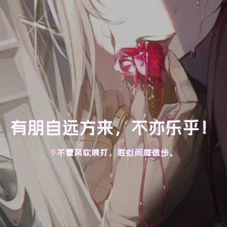
有朋自远方来，不亦乐乎！
不管风吹浪打，胜似闲庭信步。