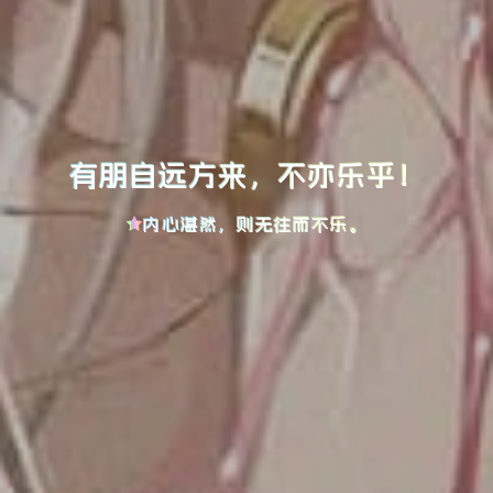
有朋自远方来，不亦乐乎！
内心湛然，则无往而不乐。